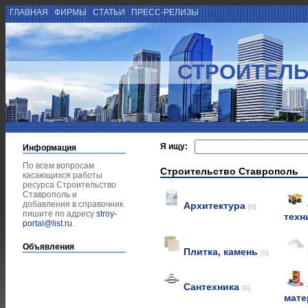
ГЛАВНАЯ
ФИРМЫ
СТАТЬИ
ПРЕСС-РЕЛИЗЫ
СТРОИТЕЛЬ
Я ищу:
Информация
По всем вопросам
Строительство Ставрополь
касающихся работы
ресурса Строительство
Ставрополь и
добавления в справочник
Архитектура
[0]
пишите по адресу
stroy-
техн
portal@list.ru
.
Объявления
Плитка, камень
[0]
Сантехника
[0]
мат