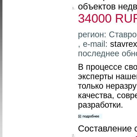
объектов нед
1.
34000 RU
регион: Ставро
, e-mail:
stavrex
последнее обн
В процессе св
эксперты наше
только неразр
качества, сов
разработки.
Составление 
2.