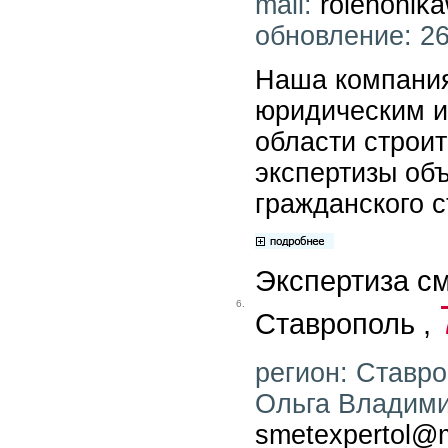
mail:
rolehonik
обновление: 26
Наша компания
юридическим и
области строи
экспертизы об
гражданского с
Экспертиза с
6.
Ставрополь ,
регион: Ставро
Ольга Владимир
smetexpertol@m