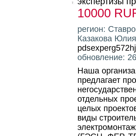
экспертизы пр
7.
10000 RU
регион: Ставро
Казакова Юлия 
pdsexperg572hj
обновление: 26
Наша организа
предлагает пр
негосударстве
отдельных про
целых проекто
виды строител
электромонтаж