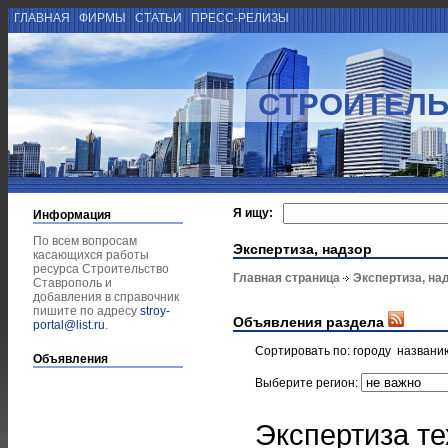
ГЛАВНАЯ
ФИРМЫ
СТАТЬИ
ПРЕСС-РЕЛИЗЫ
СТРОИТЕЛЬ
Я ищу:
Информация
По всем вопросам
Экспертиза, надзор
касающихся работы
ресурса Строительство
Главная страница
Экспертиза, на
Ставрополь и
добавления в справочник
пишите по адресу
stroy-
Объявления раздела
portal@list.ru
.
Сортировать по:
городу
названи
Объявления
Выберите регион:
Экспертиза те