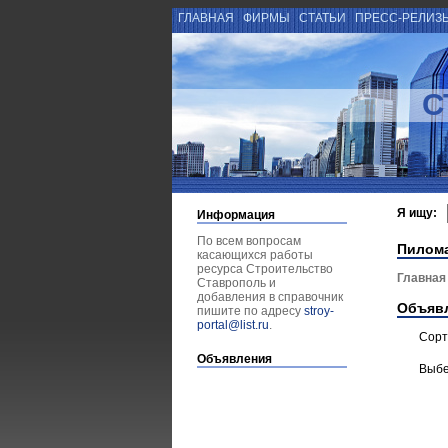
ГЛАВНАЯ
ФИРМЫ
СТАТЬИ
ПРЕСС-РЕЛИЗ
С
Я ищу:
Информация
По всем вопросам
Пилом
касающихся работы
ресурса Строительство
Главная
Ставрополь и
добавления в справочник
Объяв
пишите по адресу
stroy-
portal@list.ru
.
Сорт
Объявления
Выбе