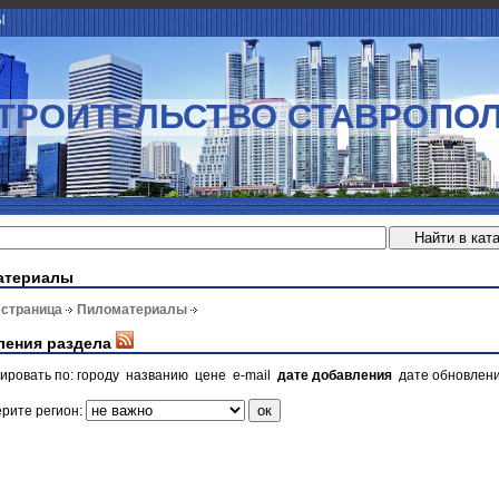
Ы
ТРОИТЕЛЬСТВО СТАВРОПО
атериалы
 страница
Пиломатериалы
ления раздела
ировать по:
городу
названию
цене
e-mail
дате добавления
дате обновлен
рите регион: