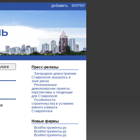
добавить
ФИРМУ
ЛЬ
Пресс-релизы
Загородное домостроение
Ставрополя оказалось в
зоне риска
Региональные
девелоперские проекты:
перспективы и тенденции
для Ставрополя
Особенности
строительства в условиях
ия
южного климата
Ставрополья
Новые фирмы
ВсеИнструменты.ру
ВсеИнструменты.ру
ВсеИнструменты.ру