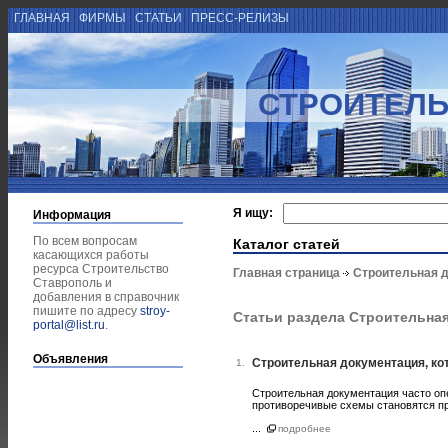
ГЛАВНАЯ
ФИРМЫ
СТАТЬИ
ПРЕСС-РЕЛИЗЫ
СТРОИТЕЛЬ
Я ищу:
Информация
По всем вопросам
Каталог статей
касающихся работы
ресурса Строительство
Главная страница
Строительная 
Ставрополь и
добавления в справочник
пишите по адресу
stroy-
Статьи раздела Строительна
portal@list.ru
.
Объявления
Строительная документация, кот
1.
Строительная документация часто оп
противоречивые схемы становятся пр
...
подробнее