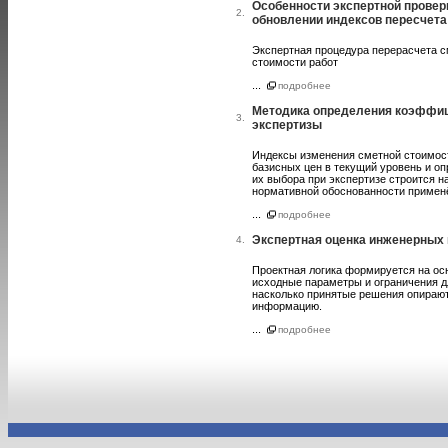
Особенности экспертной провер
2.
обновлении индексов пересчета
Экспертная процедура перерасчета с
стоимости работ
...
подробнее
Методика определения коэффиц
3.
экспертизы
Индексы изменения сметной стоимос
базисных цен в текущий уровень и о
их выбора при экспертизе строится 
нормативной обоснованности примен
...
подробнее
Экспертная оценка инженерных 
4.
Проектная логика формируется на ос
исходные параметры и ограничения д
насколько принятые решения опираю
информацию.
...
подробнее