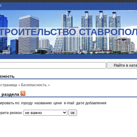
Ы
ТРОИТЕЛЬСТВО СТАВРОПО
сность
 страница
Безопасность
 раздела
ировать по:
городу
названию
цене
e-mail
дате добавления
рите регион: