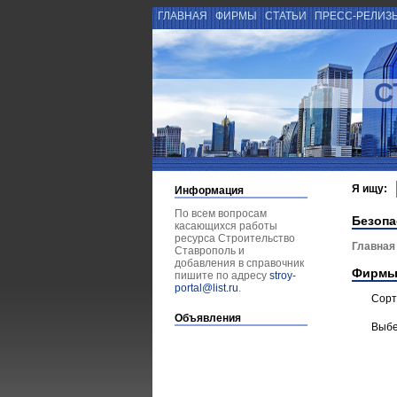
ГЛАВНАЯ
ФИРМЫ
СТАТЬИ
ПРЕСС-РЕЛИЗ
С
Я ищу:
Информация
По всем вопросам
Безопа
касающихся работы
ресурса Строительство
Главная
Ставрополь и
добавления в справочник
Фирмы
пишите по адресу
stroy-
portal@list.ru
.
Сорт
Объявления
Выбе