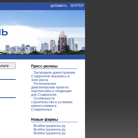
добавить
ФИРМУ
ЛЬ
Пресс-релизы
Загородное домостроение
Ставрополя оказалось в
зоне риска
Региональные
девелоперские проекты:
перспективы и тенденции
для Ставрополя
Особенности
строительства в условиях
южного климата
Ставрополья
Новые фирмы
ВсеИнструменты.ру
ВсеИнструменты.ру
ВсеИнструменты.ру